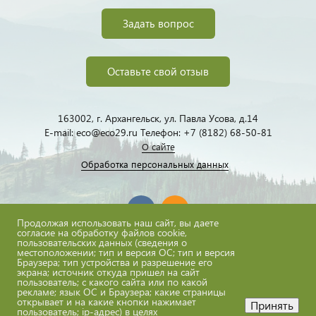
Задать вопрос
Оставьте свой отзыв
163002, г. Архангельск, ул. Павла Усова, д.14
E-mail: eco@eco29.ru Телефон: +7 (8182) 68-50-81
О сайте
Обработка персональных данных
Продолжая использовать наш сайт, вы даете
согласие на обработку файлов cookie,
пользовательских данных (сведения о
местоположении; тип и версия ОС; тип и версия
eco@eco29.ru
Браузера; тип устройства и разрешение его
экрана; источник откуда пришел на сайт
пользователь; с какого сайта или по какой
рекламе; язык ОС и Браузера; какие страницы
открывает и на какие кнопки нажимает
Принять
пользователь; ip-адрес) в целях
Все материалы сайта доступны по лицензии: