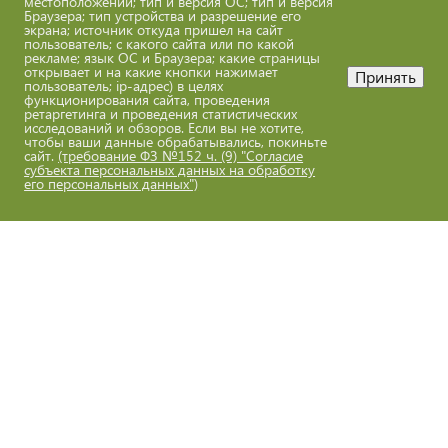
местоположении; тип и версия ОС; тип и версия
Браузера; тип устройства и разрешение его
экрана; источник откуда пришел на сайт
пользователь; с какого сайта или по какой
рекламе; язык ОС и Браузера; какие страницы
открывает и на какие кнопки нажимает
Принять
пользователь; ip-адрес) в целях
функционирования сайта, проведения
ретаргетинга и проведения статистических
исследований и обзоров. Если вы не хотите,
чтобы ваши данные обрабатывались, покиньте
сайт.
(требование ФЗ №152 ч. (9) "Согласие
субъекта персональных данных на обработку
его персональных данных")