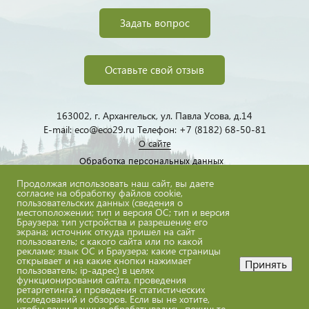
Задать вопрос
Оставьте свой отзыв
163002, г. Архангельск, ул. Павла Усова, д.14
E-mail: eco@eco29.ru Телефон: +7 (8182) 68-50-81
О сайте
Обработка персональных данных
Продолжая использовать наш сайт, вы даете
согласие на обработку файлов cookie,
пользовательских данных (сведения о
местоположении; тип и версия ОС; тип и версия
Браузера; тип устройства и разрешение его
экрана; источник откуда пришел на сайт
пользователь; с какого сайта или по какой
eco@eco29.ru
рекламе; язык ОС и Браузера; какие страницы
открывает и на какие кнопки нажимает
Принять
пользователь; ip-адрес) в целях
функционирования сайта, проведения
ретаргетинга и проведения статистических
исследований и обзоров. Если вы не хотите,
Все материалы сайта доступны по лицензии:
чтобы ваши данные обрабатывались, покиньте