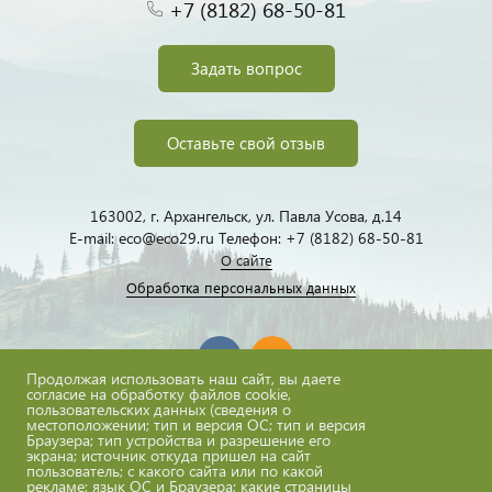
+7 (8182) 68-50-81
Задать вопрос
Оставьте свой отзыв
163002, г. Архангельск, ул. Павла Усова, д.14
E-mail: eco@eco29.ru Телефон: +7 (8182) 68-50-81
О сайте
Обработка персональных данных
Продолжая использовать наш сайт, вы даете
согласие на обработку файлов cookie,
пользовательских данных (сведения о
местоположении; тип и версия ОС; тип и версия
eco@eco29.ru
Браузера; тип устройства и разрешение его
экрана; источник откуда пришел на сайт
пользователь; с какого сайта или по какой
рекламе; язык ОС и Браузера; какие страницы