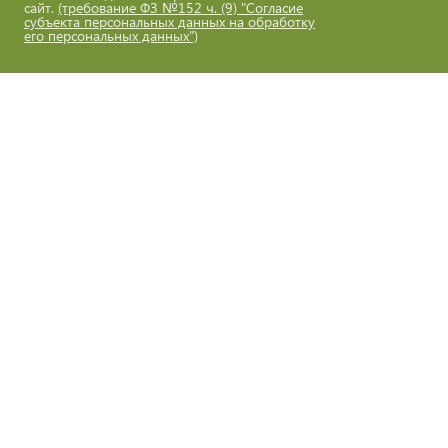
сайт.
(требование ФЗ №152 ч. (9) "Согласие
субъекта персональных данных на обработку
его персональных данных")