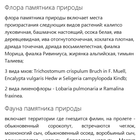
Флора памятника природы
флора памятника природы включает места
произрастания следующих видов растений: калипсо
луковичная, башмачок настоящий, осока белая, ива
деревцевидная, ива отогнутопочечная, хохлатка плотная,
дриада точечная, дриада восьмилепестная, фиалка
Морица, фиалка Ривиниуса, жирянка альпийская, тимьян
Талиева;
3 вида мхов: Trichostomum crispulum Bruch in F. Muell,
Encalypta vulgaris Hedw и Seligeria campylopoda Kindb;
2 вида лихенофлоры - Lobaria pulmonaria и Ramalina
fraxinea.
Фауна памятника природы
включает территории где гнездится филин, на пролете -
обыкновенный сорокопут, встречаются чеглок,
мохноногий сыч, обыкновенный осоед, воробьиный сыч,
длиннохвостая неясыть, бородатая неясыть. Массив