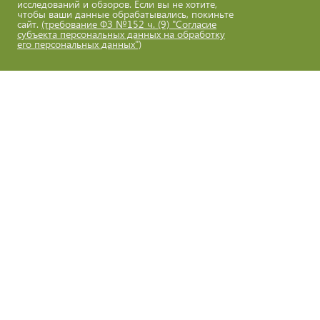
исследований и обзоров. Если вы не хотите,
чтобы ваши данные обрабатывались, покиньте
сайт.
(требование ФЗ №152 ч. (9) "Согласие
субъекта персональных данных на обработку
его персональных данных")
Нормативно-правовые акты