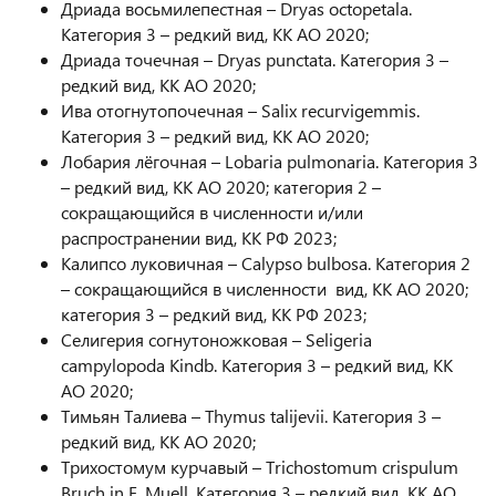
Дриада восьмилепестная – Dryas octopetala.
Категория 3 – редкий вид, КК АО 2020;
Дриада точечная – Dryas punctata. Категория 3 –
редкий вид, КК АО 2020;
Ива отогнутопочечная – Salix recurvigemmis.
Категория 3 – редкий вид, КК АО 2020;
Лобария лёгочная – Lobaria pulmonaria. Категория 3
– редкий вид, КК АО 2020; категория 2 –
сокращающийся в численности и/или
распространении вид, КК РФ 2023;
Калипсо луковичная – Calypso bulbosa. Категория 2
– сокращающийся в численности вид, КК АО 2020;
категория 3 – редкий вид, КК РФ 2023;
Селигерия согнутоножковая – Seligeria
campylopoda Kindb. Категория 3 – редкий вид, КК
АО 2020;
Тимьян Талиева – Thymus talijevii. Категория 3 –
редкий вид, КК АО 2020;
Трихостомум курчавый – Trichostomum crispulum
Bruch in F. Muell. Категория 3 – редкий вид, КК АО