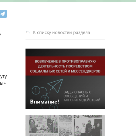
К списку новостей раздела
и
угу
ры»
Внимание!