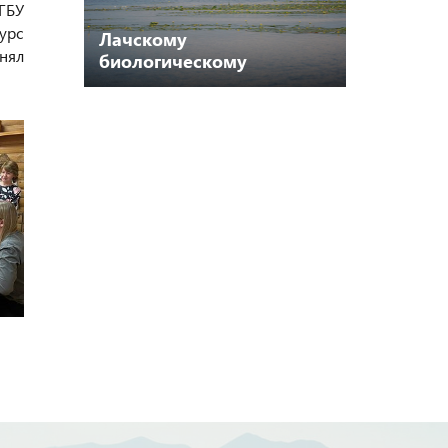
ГБУ
урс
Лачскому
инял
биологическому
заказнику – 55 лет!