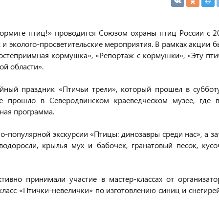
кормите птиц!» проводится Союзом охраны птиц России с 2
ак и эколого-просветительские мероприятия. В рамках акции 
Гостеприимная кормушка», «Репортаж с кормушки», «Эту пти
ой области».
ный праздник «Птичьи трели», который прошел в субботу
е прошло в Северодвинском краеведческом музее, где в
ьная программа.
о-популярной экскурсии «Птицы: динозавры среди нас», а за
доросли, крылья мух и бабочек, гранатовый песок, кусо
тивно принимали участие в мастер-классах от организато
ласс «Птички-невелички» по изготовлению синиц и снегирей