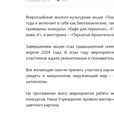
9 апреля 2024
940
Всероссийская эколого-культурная акция «По
года и включает в себя как биотехнические, т
проведены конкурсы: «Кафе для пернатых», «
знаю я!», и викторина – «Пернатые Архангельск
Завершением акции стал традиционный семей
апреля 2024 года. В этом году мероприяти
участников ждала увлекательная и познавател
Все желающие смогли принять участие в научн
увидеть в микроскопах окружающий мир – во
целлюлозы.
На протяжении всего мероприятия ребята ак
конкурсов. Наше Учреждение провело мастер-к
цветного картона.