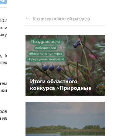
К списку новостей раздела
002
были
чку
, 6
сех
Итоги областного
тем
конкурса «Природные
чки
знатели!»
ров
 из