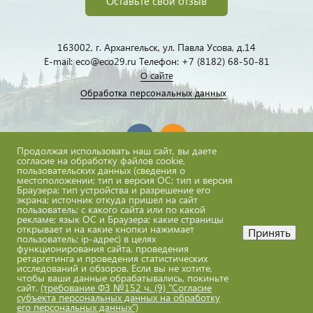
Оставьте свой отзыв
163002, г. Архангельск, ул. Павла Усова, д.14
E-mail: eco@eco29.ru Телефон: +7 (8182) 68-50-81
О сайте
Обработка персональных данных
Продолжая использовать наш сайт, вы даете
согласие на обработку файлов cookie,
пользовательских данных (сведения о
местоположении; тип и версия ОС; тип и версия
eco@eco29.ru
Браузера; тип устройства и разрешение его
экрана; источник откуда пришел на сайт
пользователь; с какого сайта или по какой
рекламе; язык ОС и Браузера; какие страницы
открывает и на какие кнопки нажимает
Принять
пользователь; ip-адрес) в целях
Все материалы сайта доступны по лицензии:
функционирования сайта, проведения
Creative Commons Attribution 4.0 International
ретаргетинга и проведения статистических
исследований и обзоров. Если вы не хотите,
ГБУ АО "Экоцентр"
чтобы ваши данные обрабатывались, покиньте
сайт.
(требование ФЗ №152 ч. (9) "Согласие
субъекта персональных данных на обработку
его персональных данных")