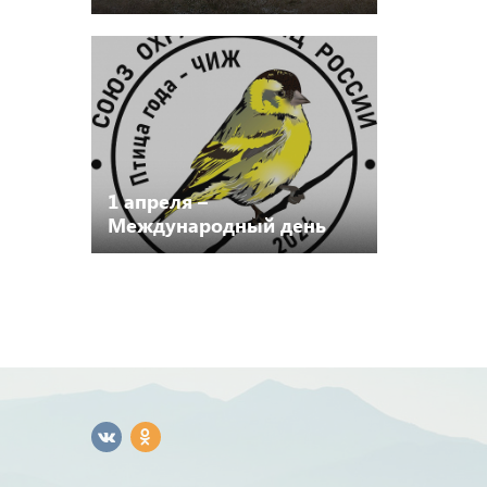
границах памятников
природы Каргопольского
округа
1 апреля –
Международный день
птиц