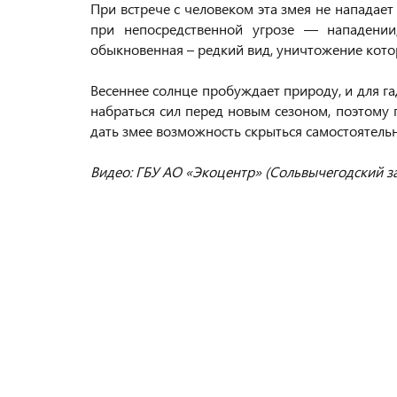
При встрече с человеком эта змея не нападае
при непосредственной угрозе — нападении
обыкновенная – редкий вид, уничтожение кот
Весеннее солнце пробуждает природу, и для га
набраться сил перед новым сезоном, поэтому 
дать змее возможность скрыться самостоятельн
Видео: ГБУ АО «Экоцентр» (Сольвычегодский з