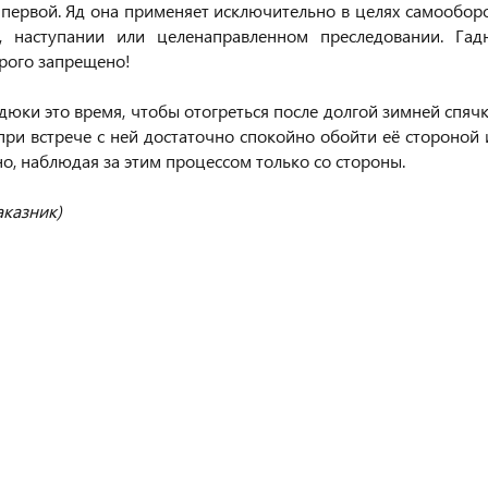
т первой. Яд она применяет исключительно в целях самообор
, наступании или целенаправленном преследовании. Гад
орого запрещено!
дюки это время, чтобы отогреться после долгой зимней спяч
при встрече с ней достаточно спокойно обойти её стороной 
о, наблюдая за этим процессом только со стороны.
аказник)