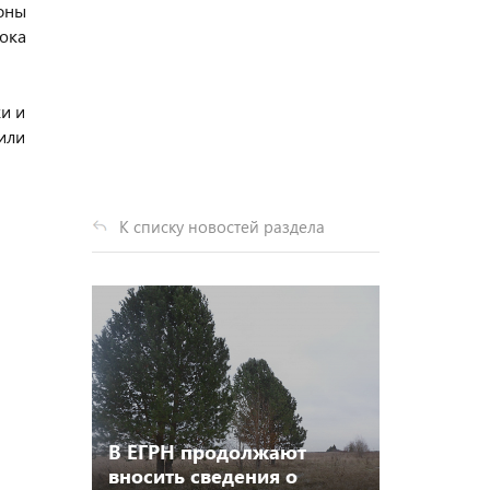
оны
юка
ки и
или
К списку новостей раздела
В ЕГРН продолжают
вносить сведения о