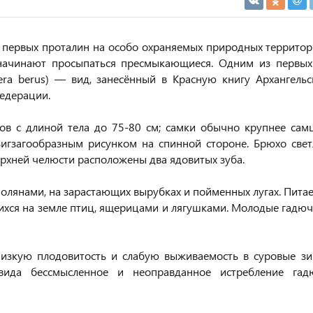
м первых проталин на особо охраняемых природных территор
 начинают просыпаться пресмыкающиеся. Одним из первых
era berus) — вид, занесённый в Красную книгу Архангельс
Федерации.
ов с длиной тела до 75-80 см; самки обычно крупнее самц
зигзагообразным рисунком на спинной стороне. Брюхо свет
ерхней челюсти расположены два ядовитых зуба.
полянами, на зарастающих вырубках и пойменных лугах. Пита
хся на земле птиц, ящерицами и лягушками. Молодые гадюч
.
зкую плодовитость и слабую выживаемость в суровые зи
 вида бессмысленное и неоправданное истребление гад