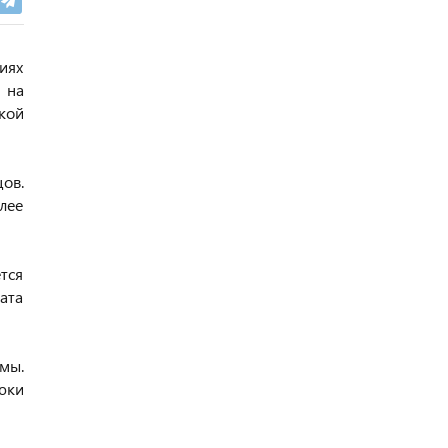
иях
 на
кой
ов.
лее
ется
ата
мы.
юки