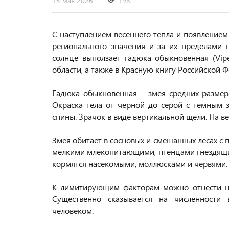
13 мая 2026
198
С наступлением весеннего тепла и появление
регионального значения и за их пределами
солнце выползает гадюка обыкновенная (Vip
области, а также в Красную книгу Российской 
Гадюка обыкновенная – змея средних размер
Окраска тела от черной до серой с темным 
спины. Зрачок в виде вертикальной щели. На в
Змея обитает в сосновых и смешанных лесах с 
мелкими млекопитающими, птенцами гнездящи
кормятся насекомыми, моллюсками и червями
К лимитирующим факторам можно отнести ни
Существенно сказывается на численности
человеком.