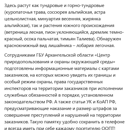
Здесь растут как тундровые и горно-тундровые
(куропаточья трава, соссюрея альпийская, астра
цельнолистная, минуартия весенняя, жирянка
альпийская), так и растения южного происхождения
(ветреница лесная, пион уклоняющийся, дремлик темно-
красный, осока пальчатая, тимьян Талиева). Обнаружен
краснокнижный вид лишайника – лобария легочная.
Сотрудниками ГБУ Архангельской области «Центр
природопользования и охраны окружающей среды»
подготовлены информационные материалы с картами
заказников, на которых можно увидеть их границы и
особый режим охраны, права государственных
инспекторов на территории заказников при исполнении
служебных обязанностей в порядке, установленном
законодательством РФ. А также статьи УК и КоАП РФ,
предусматривающие наказание и размер штрафов за
совершение преступлений и нарушений на территории
заказников. Такую памятку удобно сохранить в телефоне
и всегда иметь при себе каждому посетителю ООПТ!