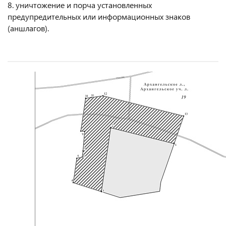
8. уничтожение и порча установленных
предупредительных или информационных знаков
(аншлагов).