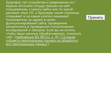
Браузера; тип устройства и разрешение его
экрана; источник откуда пришел на сайт
Решение Исполнительного комитета
пользователь; с какого сайта или по какой
рекламе; язык ОС и Браузера; какие страницы
Приморского районного Совета депутатов
открывает и на какие кнопки нажимает
Принять
трудящихся от 14.01.1972 № 13
пользователь; ip-адрес) в целях
функционирования сайта, проведения
ретаргетинга и проведения статистических
Решение Исполнительного комитета
исследований и обзоров. Если вы не хотите,
Архангельского областного Совета народных
чтобы ваши данные обрабатывались, покиньте
сайт.
(требование ФЗ №152 ч. (9) "Согласие
депутатов от 18.09.1991 № 90
субъекта персональных данных на обработку
его персональных данных")
Постановление Администрации АО от
08.10.2007 № 168-па
Положение (ПП АО от 10.07.2023 № 627-пп)
Указ Губернатора от 02.10.2024 № 114-у
ПП АО от 25.11.2024 № 1006-пп
Паспорт ПП от 01.08.2025