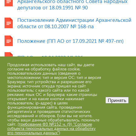
Архангельского областного Совета народных
депутатов от 18.09.1991 № 90
Постановление Администрации Архангельской
области от 08.10.2007 № 168-па
Положение (ПП АО от 17.09.2021 № 497-пп)
ПП АО от 18.04.2022 № 236-пп
Продолжая использовать наш сайт, вы даете
согласие на обработку файлов cookie,
пользовательских данных (сведения о
ПП АО от 04.07.2022 № 472-пп
местоположении; тип и версия ОС; тип и версия
Браузера; тип устройства и разрешение его
экрана; источник откуда пришел на сайт
пользователь; с какого сайта или по какой
ПП АО от 22.05.2023 № 454-пп
рекламе; язык ОС и Браузера; какие страницы
открывает и на какие кнопки нажимает
Принять
пользователь; ip-адрес) в целях
функционирования сайта, проведения
ПП АО от 15.09.2023 № 862-пп
ретаргетинга и проведения статистических
исследований и обзоров. Если вы не хотите,
чтобы ваши данные обрабатывались, покиньте
Охранная зона (Указ Губернатора АО от
сайт.
(требование ФЗ №152 ч. (9) "Согласие
06.12.2023 № 124-у)
субъекта персональных данных на обработку
его персональных данных")