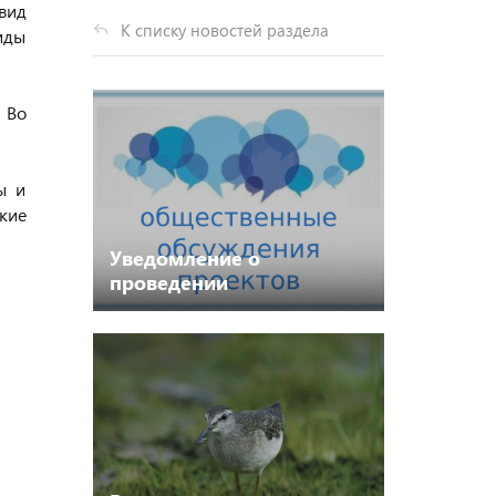
вид
К списку новостей раздела
иды
 Во
ы и
кие
Уведомление о
проведении
общественных
обсуждений