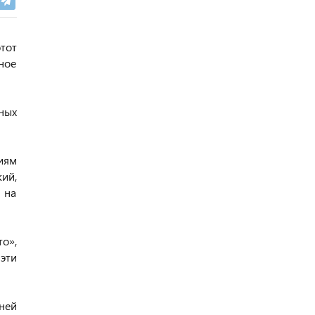
тот
ное
ных
иям
ий,
 на
о»,
эти
ней