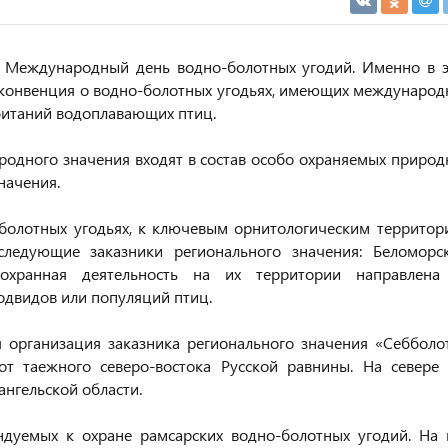
ся Международный день водно-болотных угодий. Именно в э
я конвенция о водно-болотных угодьях, имеющих международ
обитаний водоплавающих птиц.
одного значения входят в состав особо охраняемых природ
начения.
болотных угодьях, к ключевым орнитологическим территор
следующие заказники регионального значения: Беломорск
охранная деятельность на их территории направлена
одвидов или популяций птиц.
 организация заказника регионального значения «Себболот
от таежного северо-востока Русской равнины. На севере 
ангельской области.
дуемых к охране рамсарских водно-болотных угодий. На 