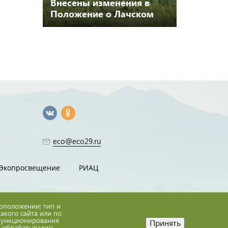
Внесены изменения в
Положение о Лачском
биологическом заказнике
eco@eco29.ru
Экопросвещение
РИАЦ
тоположении; тип и
какого сайта или по
 функционирования
Принять
е обрабатывались,