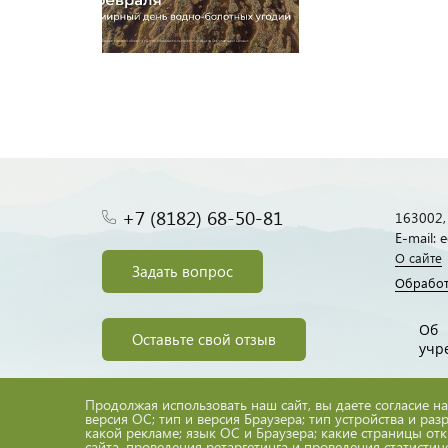
+7 (8182) 68-50-81
163002, 
E-mail:
О сайте
Задать вопрос
Обработ
Об
Оставьте свой отзыв
учр
Продолжая использовать наш сайт, вы даете согласие на
версия ОС; тип и версия Браузера; тип устройства и раз
какой рекламе; язык ОС и Браузера; какие страницы от
сайта, проведения ретаргетинга и проведения статистич