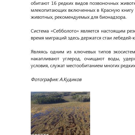
обитают 16 редких видов позвоночных животн
млекопитающих включенных в Красную книгу А
животных, рекомендуемых для бионадзора.
Система «Себболото» является настоящим рез
время миграций здесь держатся стаи лебедей-к
Являясь одним из ключевых типов экосисте
накапливают углерод, очищают воды, удерж
условия, служат местообитанием многих редки
Фотография: А.Кудиков