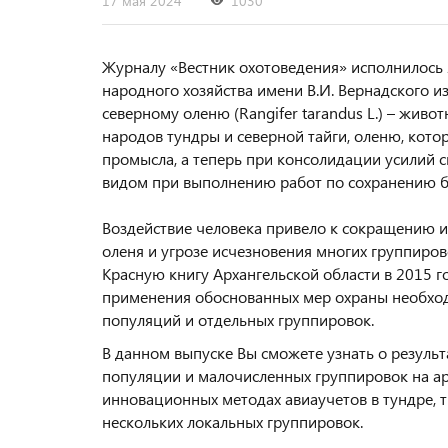
17 мая 2024
1030
Журналу «Вестник охотоведения» исполнилось 
народного хозяйства имени В.И. Вернадского и
северному оленю (Rangifer tarandus L.) – жи
народов тундры и северной тайги, оленю, кот
промысла, а теперь при консолидации усилий 
видом при выполнению работ по сохранению б
Воздействие человека привело к сокращению и
оленя и угрозе исчезновения многих группиров
Красную книгу Архангельской области в 2015 го
применения обоснованных мер охраны необход
популяций и отдельных группировок.
В данном выпуске Вы сможете узнать о результ
популяции и малочисленных группировок на ар
инновационных методах авиаучетов в тундре, 
нескольких локальных группировок.