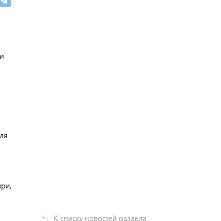
ии
ля
ри,
К списку новостей раздела