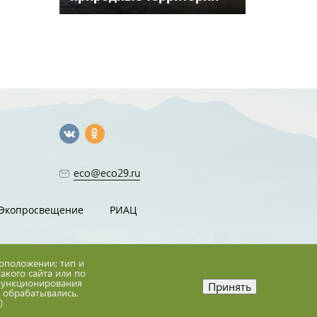
регионального значения
в границах МО
«Лешуконский
муниципальный округ»
eco@eco29.ru
Экопросвещение
РИАЦ
тоположении; тип и
какого сайта или по
 функционирования
Принять
е обрабатывались,
ГБУ АО "Экоцентр"
)