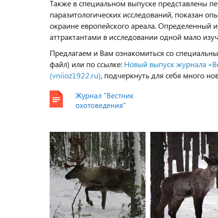
Также в специальном выпуске представлены пе
паразитологических исследований, показан оп
окраине европейского ареала. Определенный 
аттрактантами в исследовании одной мало изу
Предлагаем и Вам ознакомиться со специальн
файл) или по ссылке:
Новый выпуск журнала «В
(vniioz1922.ru)
, подчеркнуть для себя много н
Журнал "Вестник
охотоведения"