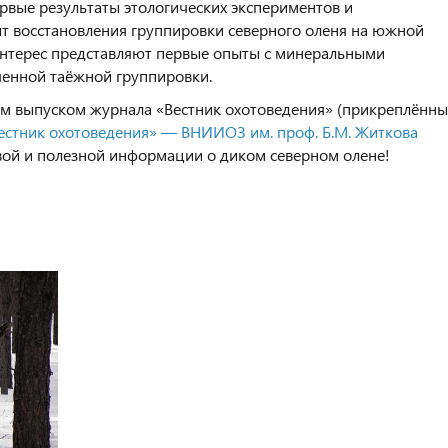
рвые результаты этологических экспериментов и
ыт восстановления группировки северного оленя на южной
интерес представляют первые опыты с минеральными
ченной таёжной группировки.
ым выпуском журнала «Вестник охотоведения» (прикреплённ
естник охотоведения» — ВНИИОЗ им. проф. Б.М. Житкова
овой и полезной информации о диком северном олене!