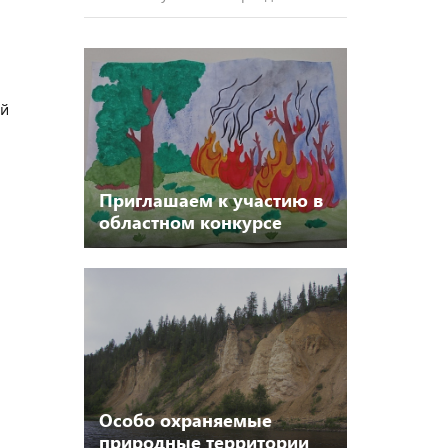
ый
Приглашаем к участию в
областном конкурсе
«Защитим лес от пожаров
– 2025»!
Особо охраняемые
природные территории