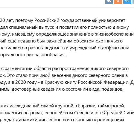
20 лет, поэтому Российский государственный университет
здал специальный выпуск и посвятил его полностью дикому
вотному, имевшему определяющее значение в жизнеобеспечен
орый ещё недавно был важнейшим объектом охотничьего
специалистов разных ведомств и учреждений стал флаговым
ореального биоразнообразия.
 фрагментации области распространения дикого северного
ок. Это стало причиной внесения дикого северного оленя в
ду, а в 2020 году - в Красную книгу Российской Федерации. Д
имы достоверные сведения о состоянии вида, подвидов,
атах исследований самой крупной в Евразии, таймырской,
ктических островах, европейском Севере и юге Средней Сиби
трендах динамики численности и сезонных перемещениях