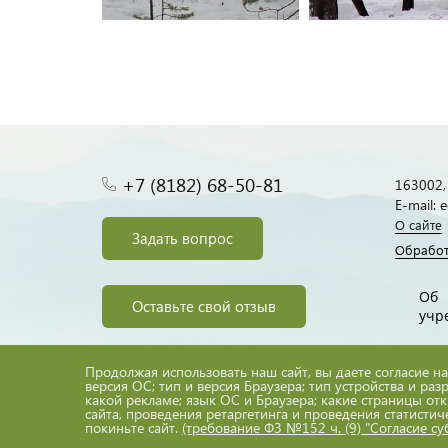
+7 (8182) 68-50-81
163002, 
E-mail:
О сайте
Задать вопрос
Обработ
Об
Оставьте свой отзыв
учр
Продолжая использовать наш сайт, вы даете согласие на
версия ОС; тип и версия Браузера; тип устройства и раз
какой рекламе; язык ОС и Браузера; какие страницы от
сайта, проведения ретаргетинга и проведения статистич
Все материалы сайта доступны по лицензии:
покиньте сайт.
(требование ФЗ №152 ч. (9) "Согласие с
Creative Commons Attribution 4.0 International