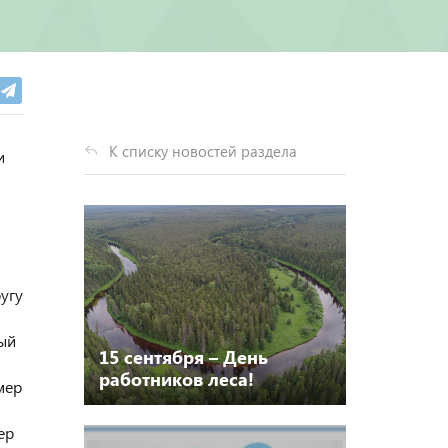
К списку новостей раздела
и
угу
ый
15 сентября – День
работников леса!
мер
ер