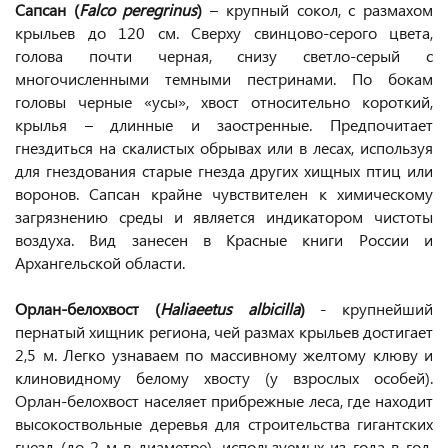
Сапсан (
Falco peregrinus
)
– крупный сокол, с размахом
крыльев до 120 см. Сверху свинцово-серого цвета,
голова почти черная, снизу светло-серый с
многочисленными темными пестринами. По бокам
головы черные «усы», хвост относительно короткий,
крылья – длинные и заостренные. Предпочитает
гнездиться на скалистых обрывах или в лесах, используя
для гнездования старые гнезда других хищных птиц или
воронов. Сапсан крайне чувствителен к химическому
загрязнению среды и является индикатором чистоты
воздуха. Вид занесен в Красные книги России и
Архангельской области.
Орлан-белохвост (
Haliaeetus albicilla
)
- крупнейший
пернатый хищник региона, чей размах крыльев достигает
2,5 м. Легко узнаваем по массивному желтому клюву и
клиновидному белому хвосту (у взрослых особей).
Орлан-белохвост населяет прибрежные леса, где находит
высокоствольные деревья для строительства гигантских
гнезд (до 2 м в диаметре), используемых из года в год.