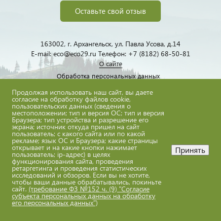
Оставьте свой отзыв
163002, г. Архангельск, ул. Павла Усова, д.14
E-mail: eco@eco29.ru Телефон: +7 (8182) 68-50-81
О сайте
Обработка персональных данных
Продолжая использовать наш сайт, вы даете
согласие на обработку файлов cookie,
пользовательских данных (сведения о
местоположении; тип и версия ОС; тип и версия
Браузера; тип устройства и разрешение его
экрана; источник откуда пришел на сайт
пользователь; с какого сайта или по какой
eco@eco29.ru
рекламе; язык ОС и Браузера; какие страницы
открывает и на какие кнопки нажимает
Принять
пользователь; ip-адрес) в целях
функционирования сайта, проведения
ретаргетинга и проведения статистических
исследований и обзоров. Если вы не хотите,
Все материалы сайта доступны по лицензии:
чтобы ваши данные обрабатывались, покиньте
сайт.
(требование ФЗ №152 ч. (9) "Согласие
Creative Commons Attribution 4.0 International
субъекта персональных данных на обработку
его персональных данных")
ГБУ АО "Экоцентр"