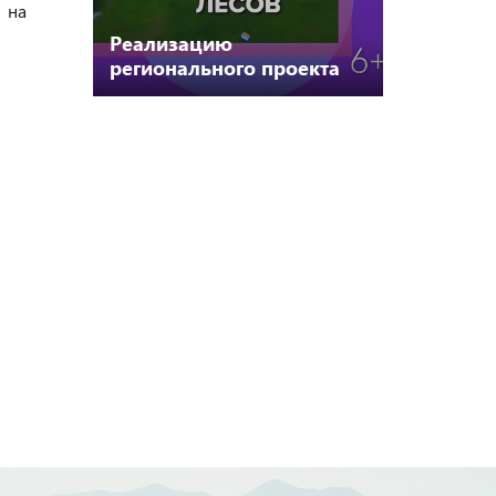
 на
Реализацию
регионального проекта
«Чистое Поморье»
обсудили в ГБУ АО
«Экоцентр»