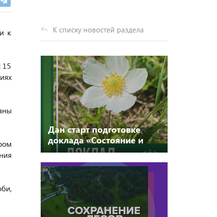
К списку новостей раздела
и к
 15
иях
аны
Дан старт подготовке
доклада «Состояние и
ром
охрана окружающей
ения
среды Архангельской
области» за 2023 год.
оби,