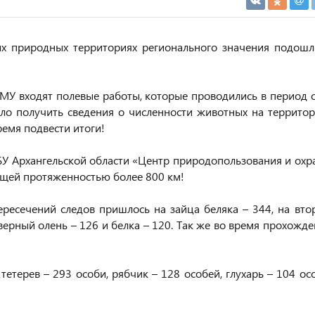
ых природных территориях регионального значения подошл
ЗМУ входят полевые работы, которые проводились в период с
ло получить сведения о численности животных на территор
ремя подвести итоги!
БУ Архангельской области «Центр природопользования и охр
щей протяженностью более 800 км!
ересечений следов пришлось на зайца беляка – 344, на вто
еверный олень – 126 и белка – 120. Так же во время прохожд
тетерев – 293 особи, рябчик – 128 особей, глухарь – 104 ос