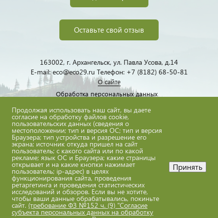
Оставьте свой отзыв
163002, г. Архангельск, ул. Павла Усова, д.14
E-mail: eco@eco29.ru Телефон: +7 (8182) 68-50-81
О сайте
Обработка персональных данных
Продолжая использовать наш сайт, вы даете
согласие на обработку файлов cookie,
пользовательских данных (сведения о
местоположении; тип и версия ОС; тип и версия
Браузера; тип устройства и разрешение его
экрана; источник откуда пришел на сайт
пользователь; с какого сайта или по какой
eco@eco29.ru
рекламе; язык ОС и Браузера; какие страницы
открывает и на какие кнопки нажимает
Принять
пользователь; ip-адрес) в целях
функционирования сайта, проведения
ретаргетинга и проведения статистических
исследований и обзоров. Если вы не хотите,
Все материалы сайта доступны по лицензии:
чтобы ваши данные обрабатывались, покиньте
сайт.
(требование ФЗ №152 ч. (9) "Согласие
Creative Commons Attribution 4.0 International
субъекта персональных данных на обработку