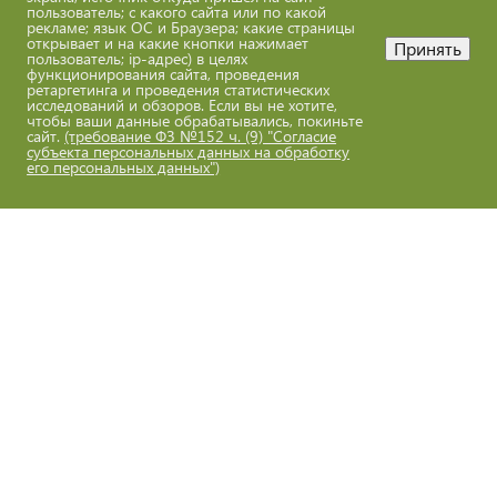
пользователь; с какого сайта или по какой
Оставьте свой отзыв
рекламе; язык ОС и Браузера; какие страницы
открывает и на какие кнопки нажимает
Принять
пользователь; ip-адрес) в целях
функционирования сайта, проведения
163002, г. Архангельск, ул. Павла Усова, д.14
ретаргетинга и проведения статистических
исследований и обзоров. Если вы не хотите,
E-mail: eco@eco29.ru Телефон: +7 (8182) 68-50-81
чтобы ваши данные обрабатывались, покиньте
О сайте
сайт.
(требование ФЗ №152 ч. (9) "Согласие
субъекта персональных данных на обработку
Обработка персональных данных
его персональных данных")
eco@eco29.ru
Все материалы сайта доступны по лицензии:
Creative Commons Attribution 4.0 International
ГБУ АО "Экоцентр"