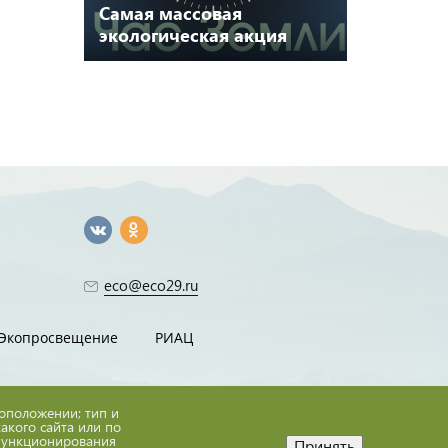
Самая массовая
экологическая акция
«Час земли» пройдет
сегодня!
eco@eco29.ru
Экопросвещение
РИАЦ
тоположении; тип и
какого сайта или по
 функционирования
Принять