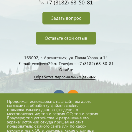
+7 (8182) 68-50-81
Задать вопрос
Оставьте свой отзыв
163002, г. Архангельск, ул. Павла Усова, д.14
E-mail: eco@eco29.ru Телефон: +7 (8182) 68-50-81
О сайте
Обработка персональных данных
Продолжая использовать наш сайт, вы даете
согласие на обработку файлов cookie,
пользовательских данных (сведения о
местоположении; тип и версия ОС; тип и версия
eco@eco29.ru
Браузера; тип устройства и разрешение его
экрана; источник откуда пришел на сайт
пользователь; с какого сайта или по какой
рекламе; язык ОС и Браузера; какие страницы